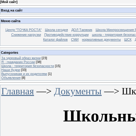
[
Мой сайт
]
Вход на сайт
Меню сайта
Центр "ТОЧКА РОСТА"
Школа сегодня
ДОЛ Таежник
Школа Минпросвещения 
Снижение нагрузки
Противодействие коррупции
школа - территория безопас
Каталог файлов
СМИ
нормативные документы
ШСК
Categories
За здоровый образ жизни
[23]
Я - гражданин России
[38]
Школа - территория безопасности
[15]
Наши будни
[33]
Выпускникам и их родителям
[1]
Объявления
[8]
Главная
—>
Документы
—> Шко
Школьны