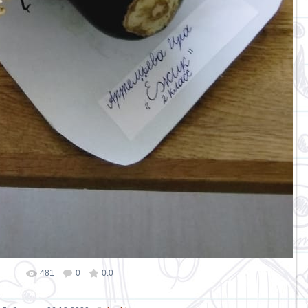
481
0
0.0