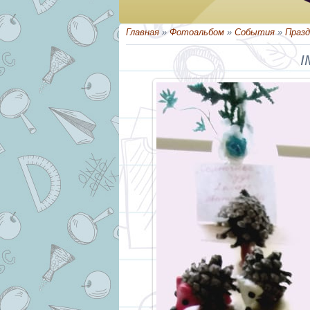
Главная
»
Фотоальбом
»
События
»
Празд
I