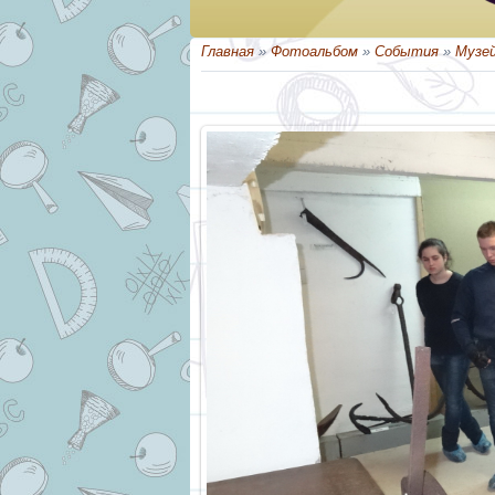
Главная
»
Фотоальбом
»
События
»
Музей