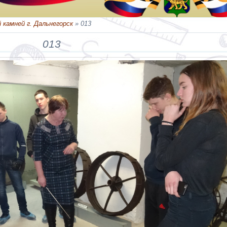
 камней г. Дальнегорск
» 013
013