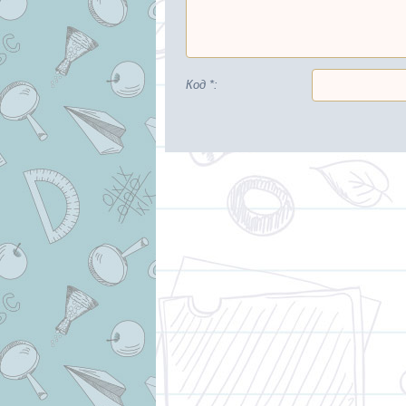
Код *: